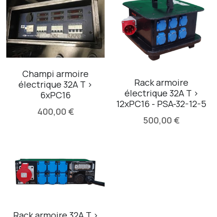
Champi armoire
Rack armoire
électrique 32A T >
électrique 32A T >
6xPC16
12xPC16 - PSA-32-12-5
400,00 €
500,00 €
Rack armoire 32A T >