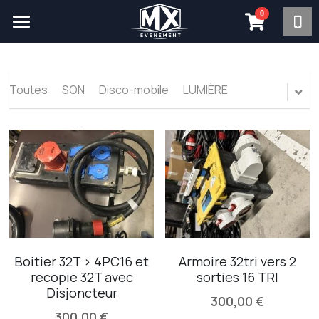
0
×
LES CATÉGORIES DE LA BOUTIQUE
PRESTATIONS
Toutes les catégories
LOCATION
Toutes
SON
Disco-mobile
LUMIÈRE
RÉALISATIONS
ACTUALITÉS
LA SOCIÉTÉ
Contact
Rechercher
Nous recrutons
Nous contacter
Boitier 32T > 4PC16 et
Armoire 32tri vers 2
recopie 32T avec
sorties 16 TRI
L'Équipe
Disjoncteur
300,00 €
Matériel d'Occasion
300,00 €