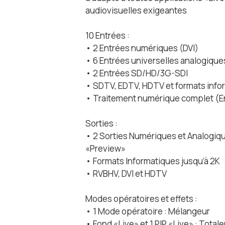
audiovisuelles exigeantes
10 Entrées :
• 2 Entrées numériques (DVI)
• 6 Entrées universelles analogique
• 2 Entrées SD/HD/3G-SDI
• SDTV, EDTV, HDTV et formats info
• Traitement numérique complet (E
Sorties :
• 2 Sorties Numériques et Analogiq
«Preview»
• Formats Informatiques jusqu’à 2K
• RVBHV, DVI et HDTV
Modes opératoires et effets :
• 1 Mode opératoire : Mélangeur
• Fond «Live» et 1 PIP «Live» : Tot