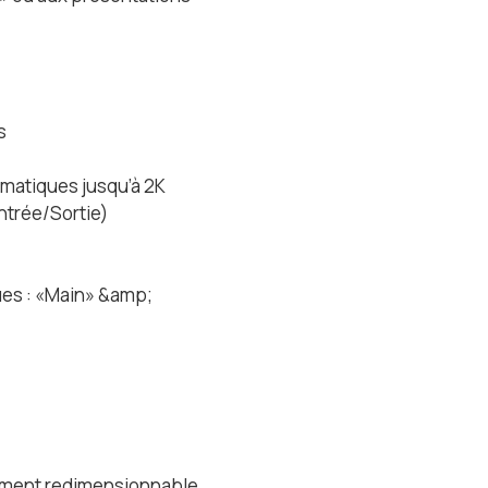
s
rmatiques jusqu’à 2K
ntrée/Sortie)
ues : «Main» &amp;
alement redimensionnable