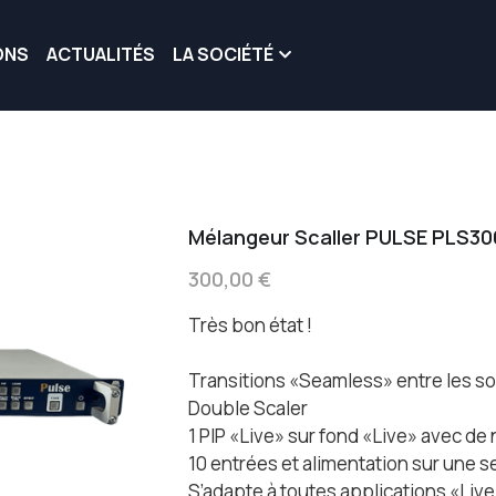
ONS
ACTUALITÉS
LA SOCIÉTÉ
Mélangeur Scaller PULSE PLS
300,00 €
Très bon état !
Transitions «Seamless» entre les s
Double Scaler
1 PIP «Live» sur fond «Live» avec d
10 entrées et alimentation sur une s
S’adapte à toutes applications «Liv