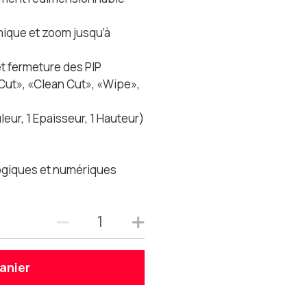
ique et zoom jusqu’à
 et fermeture des PIP
«Cut», «Clean Cut», «Wipe»,
leur, 1 Epaisseur, 1 Hauteur)
logiques et numériques
anier