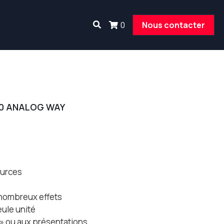
0
Nous contacter
300 ANALOG WAY
ources
e nombreux effets
eule unité
e» ou aux présentations